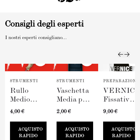
Consigli degli esperti
I nostri esperti consigliano...
STRUMENTI
STRUMENTI
PREPARAZIONE
Rullo
Vaschetta
VERNIC
Medio
Media per
Fissativo
TERRAVERDE
Pittura
(300ml)
4,00 €
2,00 €
9,00 €
(100mm)
TERRAVERDE
100mm
ACQUISTO
ACQUISTO
ACQUISTO
RAPIDO
RAPIDO
RAPIDO