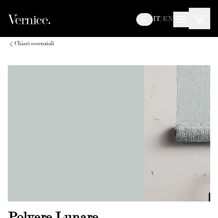
IT
/
EN
Chiari essenziali