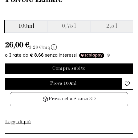
Polvere Lunare
100ml
0,75 l
2,5 l
26,00 €
3.28
€/mq
Compra subito
Prova 100ml
Prova nella Stanza 3D
Leggi di più