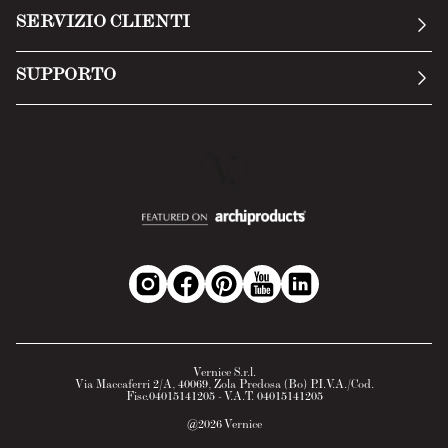
Condizioni generali
SERVIZIO CLIENTI
Termini di servizio
Invia una richiesta
Privacy Policy
SUPPORTO
Politica di reso
Cookie Policy
Tecnologia
Recesso online
Scheda tecnica
Domande frequenti
Scheda di sicurezza
Area B2B
Vernice S.r.l.
Via Maccaferri 2/A, 40069, Zola Predosa (Bo) P.I.V.A./Cod.
Fisc.04015141205 - V.A.T. 04015141205
@
2026
Vernice