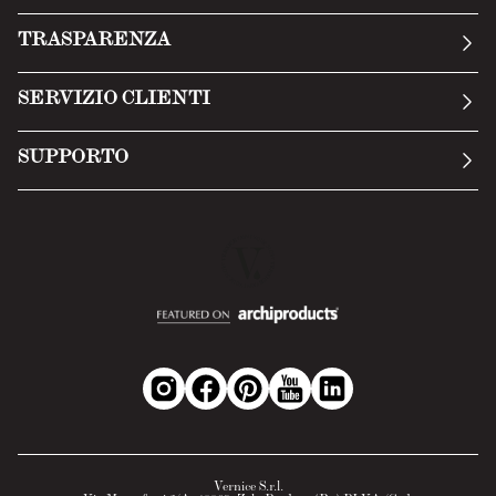
La nostra storia
TRASPARENZA
Manifesto
Condizioni generali
SERVIZIO CLIENTI
Termini di servizio
Invia una richiesta
Privacy Policy
SUPPORTO
Politica di reso
Cookie Policy
Tecnologia
Recesso online
Scheda tecnica
Domande frequenti
Scheda di sicurezza
Area B2B
Vernice S.r.l.