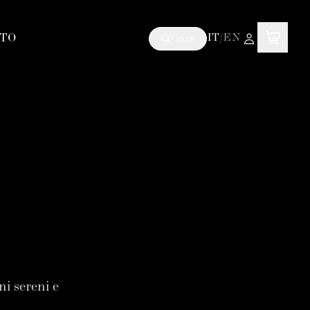
TO
IT
/
EN
Cerca
ni sereni e