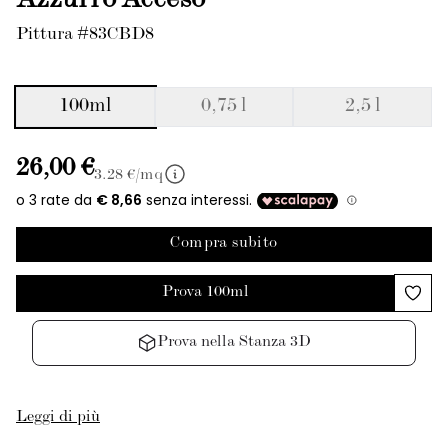
Azzurro Acceso
Pittura #83CBD8
100ml
0,75 l
2,5 l
26,00 €
3.28
€/mq
Compra subito
Prova 100ml
Prova nella Stanza 3D
Leggi di più