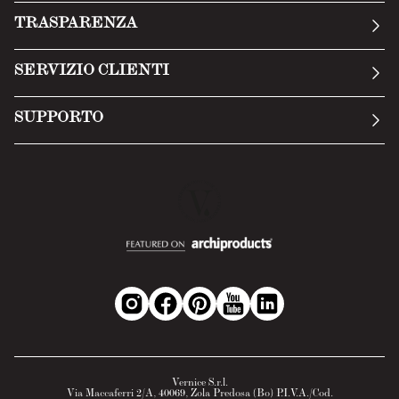
La nostra storia
TRASPARENZA
Manifesto
Condizioni generali
SERVIZIO CLIENTI
Termini di servizio
Invia una richiesta
Privacy Policy
SUPPORTO
Politica di reso
Cookie Policy
Tecnologia
Recesso online
Scheda tecnica
Domande frequenti
Scheda di sicurezza
Area B2B
Vernice S.r.l.
Via Maccaferri 2/A, 40069, Zola Predosa (Bo) P.I.V.A./Cod.