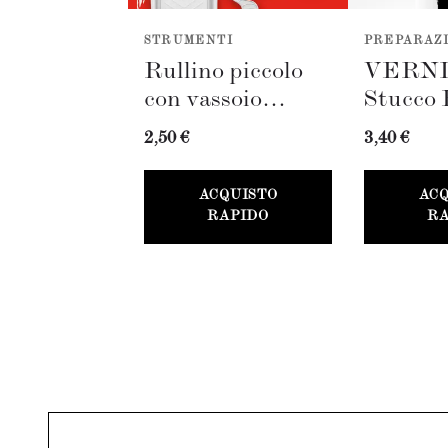
STRUMENTI
PREPARAZ
Rullino piccolo
VERN
con vassoio
Stucco 
(50mm)
(100ml)
2,50 €
3,40 €
Card
ACQUISTO
AC
RAPIDO
RA