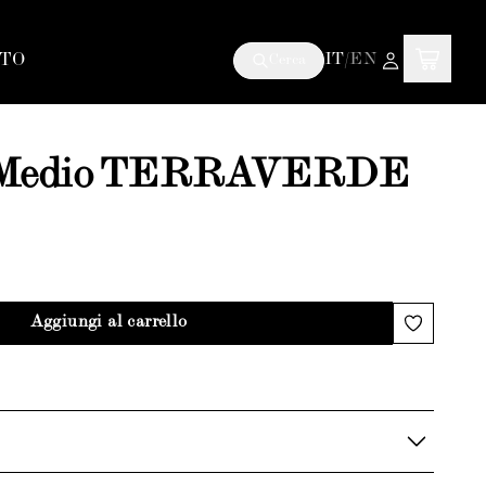
TO
IT
/
EN
Cerca
o Medio TERRAVERDE
Aggiungi al carrello