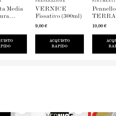
I
PREPARAZIONE
STRUMENTI
ta Media
VERNICE
Pennell
tura
Fissativo (300ml)
TERRA
AVERDE
(100mm)
9,00 €
10,00 €
QUISTO
ACQUISTO
ACQ
PIDO
RAPIDO
RA