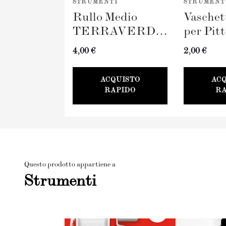
STRUMENTI
STRUMENT
Rullo Medio
Vaschet
TERRAVERDE
per Pit
(100mm)
TERR
4,00 €
2,00 €
100mm
ACQUISTO
AC
RAPIDO
RA
Questo prodotto appartiene a
Strumenti