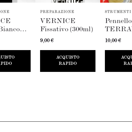
IONE
PREPARAZIONE
STRUMENTI
ICE
VERNICE
Pennell
Bianco
Fissativo (300ml)
TERRA
 + Stucco
(100mm)
9,00 €
10,00 €
QUISTO
ACQUISTO
ACQ
PIDO
RAPIDO
RA