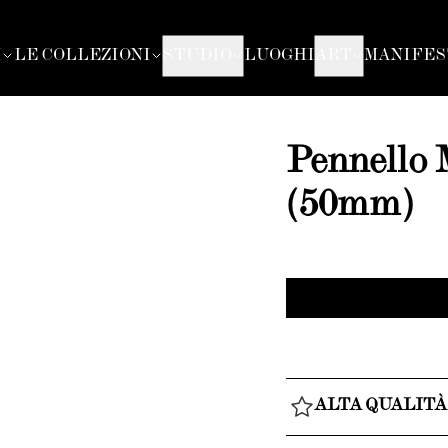
I
LE COLLEZIONI
STUDIO
LUOGHI
ART
MANIFES
Pennell
(50mm)
ALTA QUALITÀ