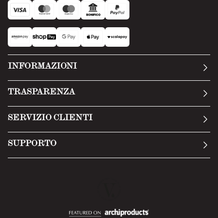
INFORMAZIONI
La nostra storia
TRASPARENZA
Manifesto
Condizioni generali
SERVIZIO CLIENTI
Termini di servizio
Invia una richiesta
Privacy Policy
SUPPORTO
Politica di reso
Cookie Policy
Tecnologia
Recesso online
Scheda tecnica
Domande frequenti
Scheda di sicurezza
Area B2B