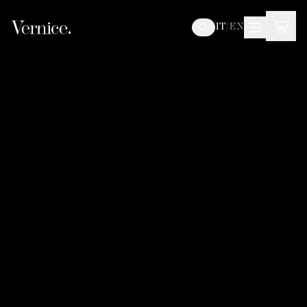
IT
/
EN