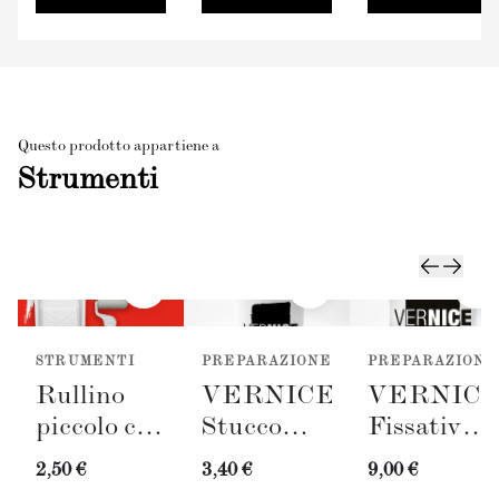
Questo prodotto appartiene a
Strumenti
STRUMENTI
PREPARAZIONE
PREPARAZIONE
Rullino
VERNICE
VERNIC
piccolo con
Stucco
Fissativo
vassoio
Bianco
(300ml)
2,50 €
3,40 €
9,00 €
(50mm)
(100ml) +