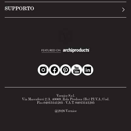
Invia una richiesta
Privacy Policy
SUPPORTO
Politica di reso
Cookie Policy
Tecnologia
Recesso online
Scheda tecnica
Domande frequenti
Scheda di sicurezza
Area B2B
Vernice S.r.l.
Via Maccaferri 2/A, 40069, Zola Predosa (Bo) P.I.V.A./Cod.
Fisc.04015141205 - V.A.T. 04015141205
@
2026
Vernice