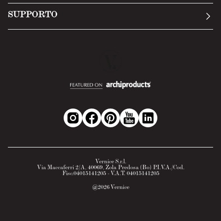
Invia una richiesta
Privacy Policy
SUPPORTO
Politica di reso
Cookie Policy
Tecnologia
Recesso online
Scheda tecnica
Domande frequenti
Scheda di sicurezza
Area B2B
Vernice S.r.l.
Via Maccaferri 2/A, 40069, Zola Predosa (Bo) P.I.V.A./Cod.
Fisc.04015141205 - V.A.T. 04015141205
@
2026
Vernice