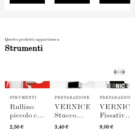
Questo prodotto appartiene a
Strumenti
STRUMENTI
PREPARAZIONE
PREPARAZIONE
Rullino
VERNICE
VERNIC
piccolo con
Stucco
Fissativo
vassoio
Bianco
(300ml)
2,50 €
3,40 €
9,00 €
(50mm)
(100ml) +