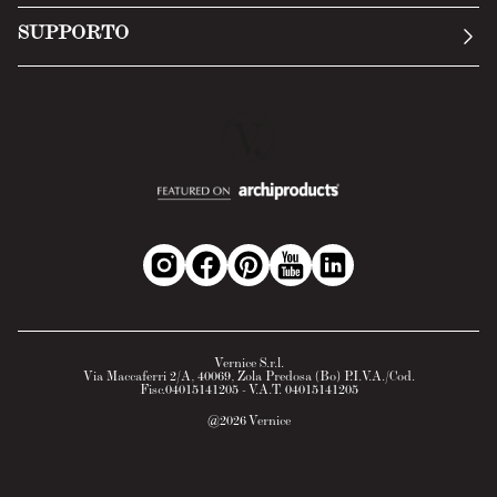
Invia una richiesta
Privacy Policy
SUPPORTO
Politica di reso
Cookie Policy
Tecnologia
Recesso online
Scheda tecnica
Domande frequenti
Scheda di sicurezza
Area B2B
Vernice S.r.l.
Via Maccaferri 2/A, 40069, Zola Predosa (Bo) P.I.V.A./Cod.
Fisc.04015141205 - V.A.T. 04015141205
@
2026
Vernice