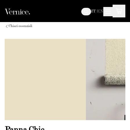
IT
/
EN
Chiari essenziali