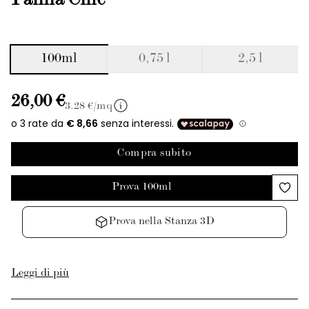
Panna Chic
100ml
0,75 l
2,5 l
26,00 €
3.28
€/mq
Compra subito
Prova 100ml
Prova nella Stanza 3D
Leggi di più