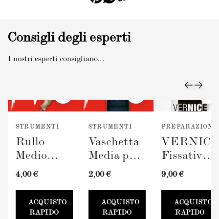
Consigli degli esperti
I nostri esperti consigliano...
STRUMENTI
STRUMENTI
PREPARAZIONE
Rullo
Vaschetta
VERNIC
Medio
Media per
Fissativo
TERRAVERDE
Pittura
(300ml)
4,00 €
2,00 €
9,00 €
(100mm)
TERRAVERDE
100mm
ACQUISTO
ACQUISTO
ACQUISTO
RAPIDO
RAPIDO
RAPIDO