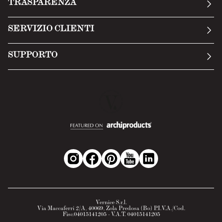
TRASPARENZA
Manifesto
Condizioni generali
SERVIZIO CLIENTI
Termini di servizio
Invia una richiesta
Privacy Policy
SUPPORTO
Politica di reso
Cookie Policy
Tecnologia
Recesso online
Scheda tecnica
Domande frequenti
Scheda di sicurezza
Area B2B
Vernice S.r.l.
Via Maccaferri 2/A, 40069, Zola Predosa (Bo) P.I.V.A./Cod.
Fisc.04015141205 - V.A.T. 04015141205