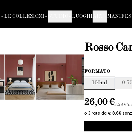
I
LE COLLEZIONI
STUDIO
LUOGHI
ART
MANIFES
Rosso Car
FORMATO
100ml
0,75
26,00 €
3.28
€/