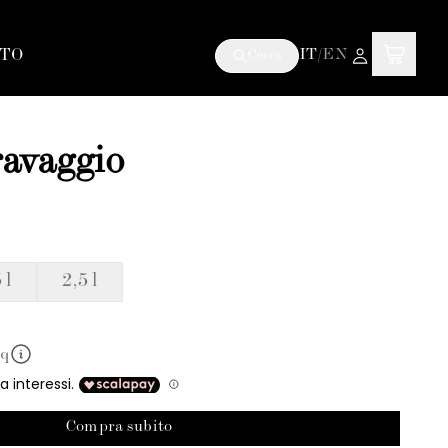
TO
IT
/
EN
Cerca
avaggio
 l
2,5 l
mq
Compra subito