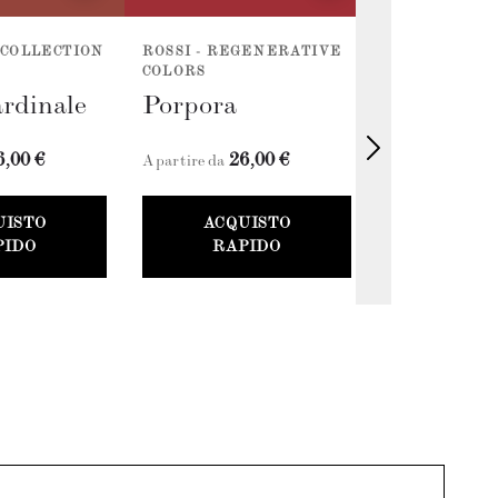
 COLLECTION
ROSSI - REGENERATIVE
ROSSI - REG
COLORS
COLORS
rdinale
Porpora
Rosso Cil
6,00 €
26,00 €
26
A partire da
A partire da
UISTO
ACQUISTO
ACQU
PIDO
RAPIDO
RAP