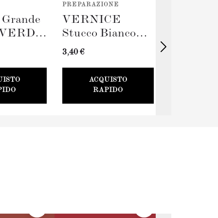
PREPARAZIONE
STRUMENTI
o Grande
VERNICE
Rullo Gr
VERDE
Stucco Bianco
TERRA
(100ml) + Stucco
(230mm)
3,40 €
11,00 €
Card
UISTO
ACQUISTO
ACQU
PIDO
RAPIDO
RAP