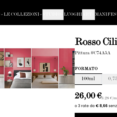
I
LE COLLEZIONI
STUDIO
LUOGHI
ART
MANIFES
Rosso Cil
Pittura #C74A5A
FORMATO
100ml
0,75
26,00 €
3.28
€/