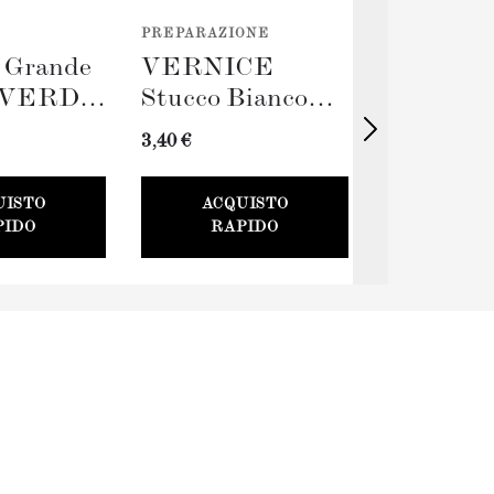
PREPARAZIONE
STRUMENTI
o Grande
VERNICE
Rullo Gr
VERDE
Stucco Bianco
TERRA
(100ml) + Stucco
(230mm)
3,40 €
11,00 €
Card
UISTO
ACQUISTO
ACQU
PIDO
RAPIDO
RAP