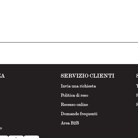
ZA
SERVIZIO CLIENTI
Invia una richiesta
T
Politica di reso
S
Recesso online
S
Domande frequenti
Area B2B
o