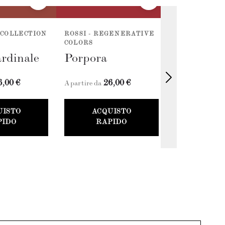
 COLLECTION
ROSSI - REGENERATIVE
ROSSI - REG
COLORS
COLORS
rdinale
Porpora
Rosso Cil
6,00 €
26,00 €
26
A partire da
A partire da
UISTO
ACQUISTO
ACQU
PIDO
RAPIDO
RAP