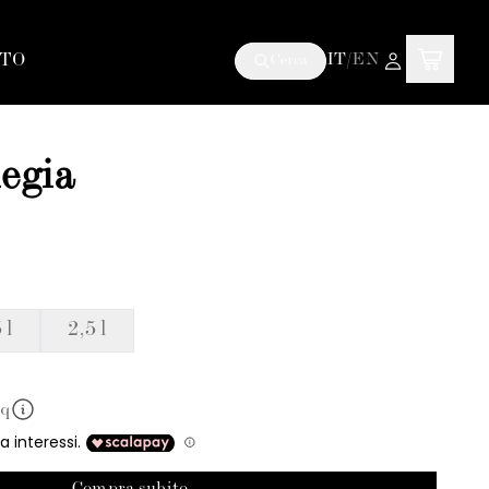
TO
IT
/
EN
Cerca
iegia
 l
2,5 l
mq