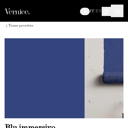
IT
/
EN
Trame percettive