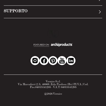
Termini di servizio
Invia una richiesta
Privacy Policy
SUPPORTO
Politica di reso
Cookie Policy
Tecnologia
Recesso online
Scheda tecnica
Domande frequenti
Scheda di sicurezza
Area B2B
Vernice S.r.l.
Via Maccaferri 2/A, 40069, Zola Predosa (Bo) P.I.V.A./Cod.
Fisc.04015141205 - V.A.T. 04015141205
@
2026
Vernice