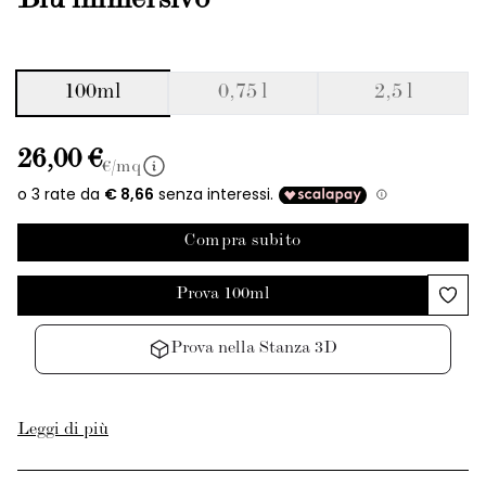
Blu immersivo
100ml
0,75 l
2,5 l
26,00 €
€/mq
Compra subito
Prova 100ml
Prova nella Stanza 3D
Leggi di più