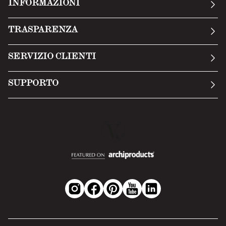
INFORMAZIONI
La nostra storia
TRASPARENZA
Manifesto
Condizioni generali
SERVIZIO CLIENTI
Termini di servizio
Invia una richiesta
Privacy Policy
SUPPORTO
Politica di reso
Cookie Policy
Tecnologia
Recesso online
Scheda tecnica
Domande frequenti
Scheda di sicurezza
Area B2B