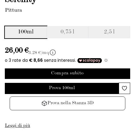
Serenity
Pittura
100ml
0,75 l
2,5 l
26,00 €
3.28
€/mq
Compra subito
Prova 100ml
Prova nella Stanza 3D
Leggi di più