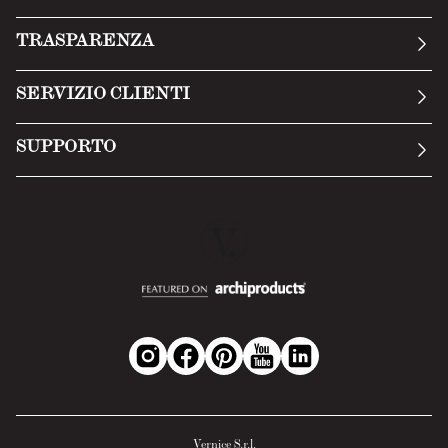
La nostra storia
TRASPARENZA
Manifesto
Condizioni generali
SERVIZIO CLIENTI
Termini di servizio
Invia una richiesta
Privacy Policy
SUPPORTO
Politica di reso
Cookie Policy
Tecnologia
Recesso online
Scheda tecnica
Domande frequenti
Scheda di sicurezza
Area B2B
Vernice S.r.l.