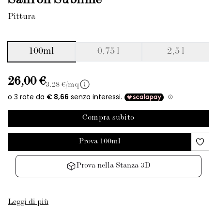
Saffron Sublime
Pittura
100ml
0,75 l
2,5 l
26,00 €
3.28
€/mq
Compra subito
Prova 100ml
Prova nella Stanza 3D
Leggi di più