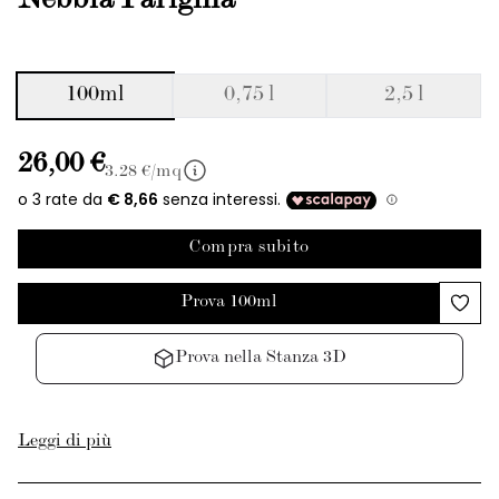
Nebbia Parigina
100ml
0,75 l
2,5 l
26,00 €
3.28
€/mq
Compra subito
Prova 100ml
Prova nella Stanza 3D
Leggi di più