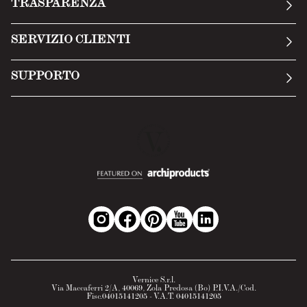
TRASPARENZA
Manifesto
Condizioni generali
SERVIZIO CLIENTI
Termini di servizio
Invia una richiesta
Privacy Policy
SUPPORTO
Politica di reso
Cookie Policy
Tecnologia
Recesso online
Scheda tecnica
Domande frequenti
Scheda di sicurezza
Area B2B
Vernice S.r.l.
Via Maccaferri 2/A, 40069, Zola Predosa (Bo) P.I.V.A./Cod.
Fisc.04015141205 - V.A.T. 04015141205