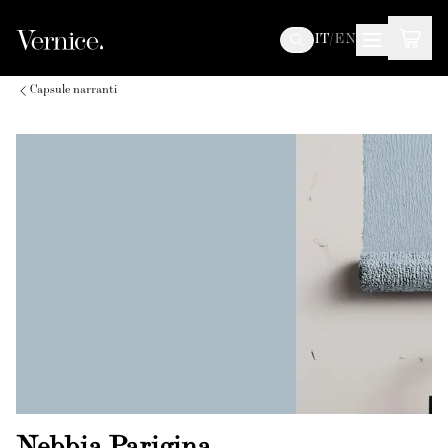
IT
/
EN
Capsule narranti