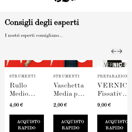
Consigli degli esperti
I nostri esperti consigliano...
STRUMENTI
STRUMENTI
PREPARAZIONE
Rullo
Vaschetta
VERNIC
Medio
Media per
Fissativo
TERRAVERDE
Pittura
(300ml)
4,00 €
2,00 €
9,00 €
(100mm)
TERRAVERDE
100mm
ACQUISTO
ACQUISTO
ACQUISTO
RAPIDO
RAPIDO
RAPIDO