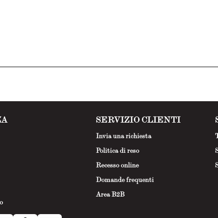
ZA
SERVIZIO CLIENTI
Invia una richiesta
T
Politica di reso
S
Recesso online
S
Domande frequenti
Area B2B
o