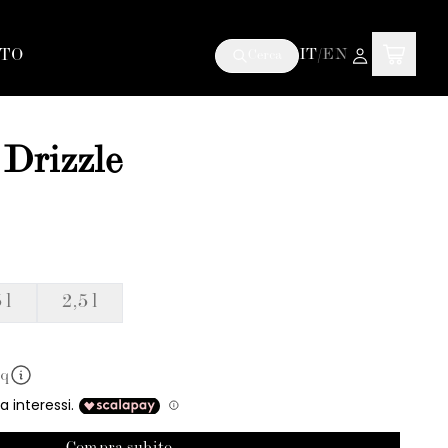
TO
IT
/
EN
Cerca
Drizzle
 l
2,5 l
mq