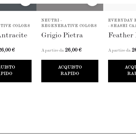
NEUTRI -
EVERYDAY 
TIVE COLORS
REGENERATIVE COLORS
- SHASHI C
Antracite
Grigio Pietra
Feather 
26,00 €
26,00 €
2
A partire da
A partire da
QUISTO
ACQUISTO
ACQ
PIDO
RAPIDO
RA