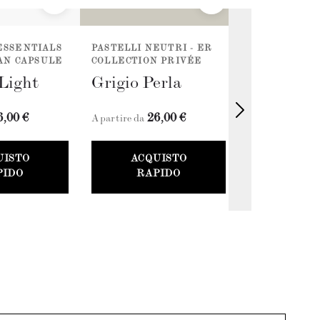
ESSENTIALS
PASTELLI NEUTRI - ER
NEUTRI -
AAN CAPSULE
COLLECTION PRIVÉE
REGENERATI
Light
Grigio Perla
Grigio Fo
6,00 €
26,00 €
26
A partire da
A partire da
UISTO
ACQUISTO
ACQU
PIDO
RAPIDO
RAP