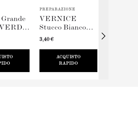
PREPARAZIONE
STRUMENTI
o Grande
VERNICE
Rullo Gr
VERDE
Stucco Bianco
TERRA
(100ml) + Stucco
(230mm)
3,40 €
11,00 €
Card
UISTO
ACQUISTO
ACQU
PIDO
RAPIDO
RAP