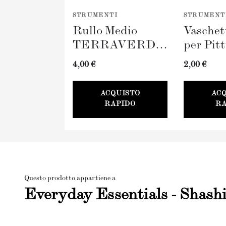
STRUMENTI
STRUMENT
Rullo Medio
Vaschet
TERRAVERDE
per Pit
(100mm)
TERR
4,00 €
2,00 €
100mm
ACQUISTO
AC
RAPIDO
RA
Questo prodotto appartiene a
Everyday Essentials - Shash