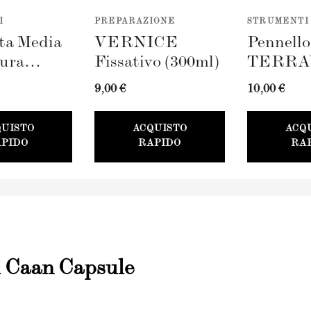
I
PREPARAZIONE
STRUMENTI
ta Media
VERNICE
Pennell
tura
Fissativo (300ml)
TERRA
AVERDE
(100mm)
9,00 €
10,00 €
QUISTO
ACQUISTO
ACQ
PIDO
RAPIDO
RA
i Caan Capsule