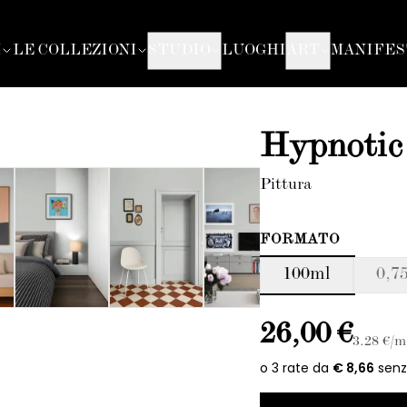
I
LE COLLEZIONI
STUDIO
LUOGHI
ART
MANIFES
Hypnotic 
Pittura
FORMATO
100ml
0,75
26,00 €
3.28
€/