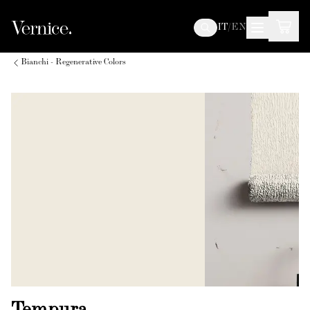
IT
/
EN
Bianchi - Regenerative Colors