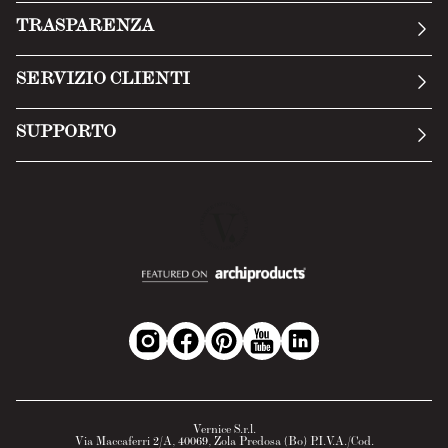
La nostra storia
TRASPARENZA
Manifesto
Condizioni generali
SERVIZIO CLIENTI
Termini di servizio
Invia una richiesta
Privacy Policy
SUPPORTO
Politica di reso
Cookie Policy
Tecnologia
Recesso online
Scheda tecnica
Domande frequenti
Scheda di sicurezza
Area B2B
Vernice S.r.l.
Via Maccaferri 2/A, 40069, Zola Predosa (Bo) P.I.V.A./Cod.