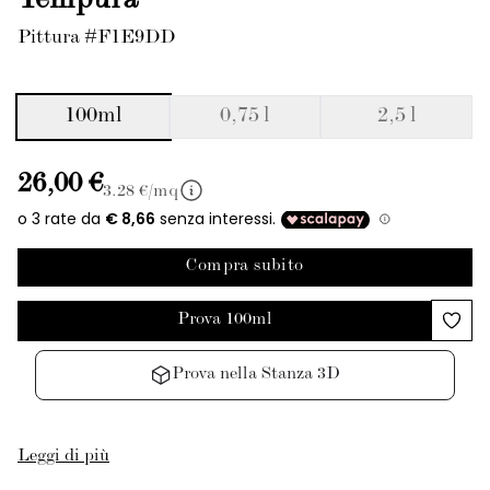
Tempura
Pittura #F1E9DD
100ml
0,75 l
2,5 l
26,00 €
3.28
€/mq
Compra subito
Prova 100ml
Prova nella Stanza 3D
Leggi di più