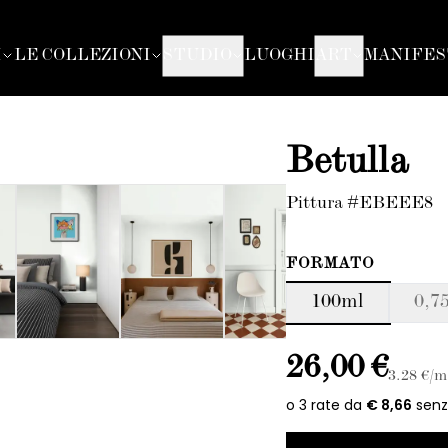
I
LE COLLEZIONI
STUDIO
LUOGHI
ART
MANIFES
Betulla
Pittura #EBEEE8
FORMATO
100ml
0,75
26,00 €
3.28
€/