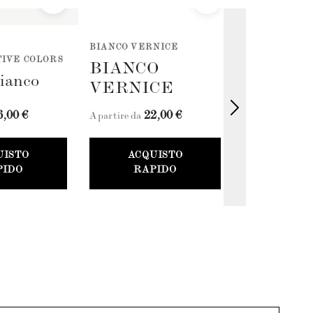
BIANCO VERNICE
PASTELLI NE
IVE COLORS
COLLECTION 
BIANCO
ianco
Bianco A
VERNICE
6,00 €
22,00 €
26
A partire da
A partire da
UISTO
ACQUISTO
ACQU
PIDO
RAPIDO
RAP