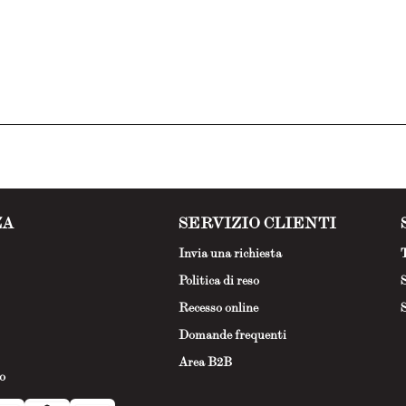
ZA
SERVIZIO CLIENTI
Invia una richiesta
T
Politica di reso
S
Recesso online
S
Domande frequenti
Area B2B
o