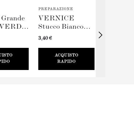
PREPARAZIONE
STRUMENTI
o Grande
VERNICE
Rullo Gr
VERDE
Stucco Bianco
TERRA
(100ml) + Stucco
(230mm)
3,40 €
11,00 €
Card
UISTO
ACQUISTO
ACQU
PIDO
RAPIDO
RAP