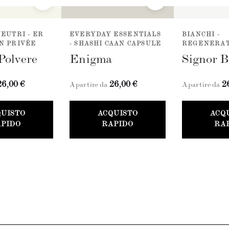
NEUTRI - ER
EVERYDAY ESSENTIALS
BIANCHI -
N PRIVÉE
- SHASHI CAAN CAPSULE
REGENERAT
Polvere
Enigma
Signor B
26,00 €
26,00 €
2
A partire da
A partire da
QUISTO
ACQUISTO
ACQ
PIDO
RAPIDO
RA