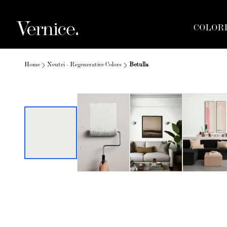
COLOR
Home
Neutri - Regenerative Colors
Betulla