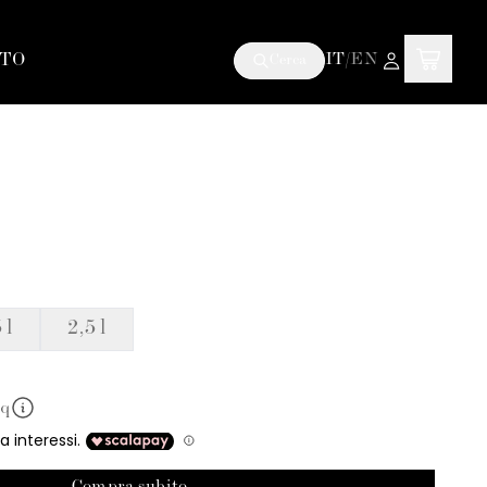
TO
IT
/
EN
Cerca
 l
2,5 l
mq