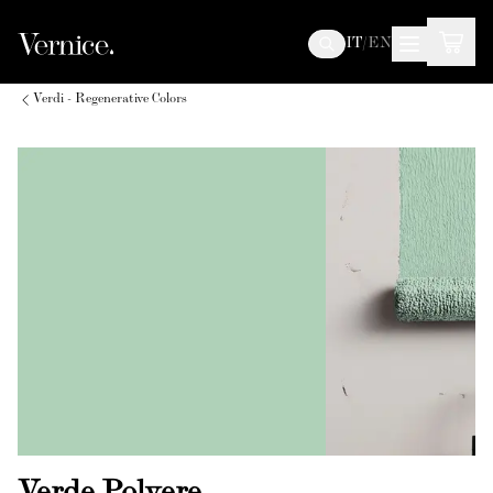
IT
/
EN
Verdi - Regenerative Colors