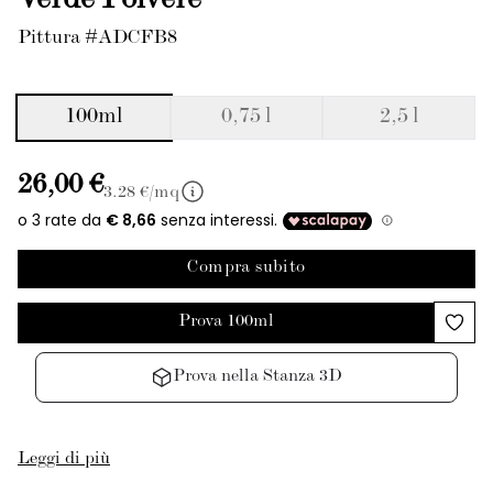
Verde Polvere
Pittura #ADCFB8
100ml
0,75 l
2,5 l
26,00 €
3.28
€/mq
Compra subito
Prova 100ml
Prova nella Stanza 3D
Leggi di più