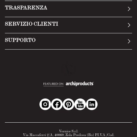
La nostra storia
TRASPARENZA
Manifesto
Condizioni generali
SERVIZIO CLIENTI
Termini di servizio
Invia una richiesta
Privacy Policy
SUPPORTO
Politica di reso
Cookie Policy
Tecnologia
Recesso online
Scheda tecnica
Domande frequenti
Scheda di sicurezza
Area B2B
Vernice S.r.l.
Via Maccaferri 2/A, 40069, Zola Predosa (Bo) P.I.V.A./Cod.