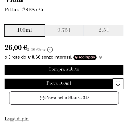
Viola
Pittura #8B85B5
100ml
0,75 l
2,5 l
26,00 €
3.28
€/mq
Compra subito
Prova 100ml
Prova nella Stanza 3D
Leggi di più