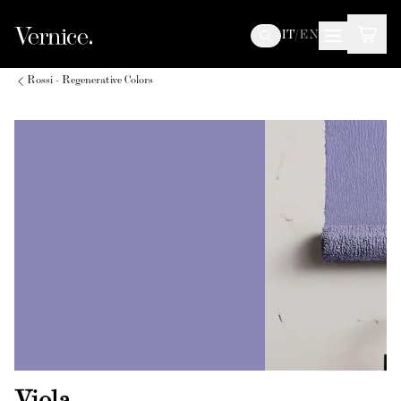
IT
/
EN
Rossi - Regenerative Colors