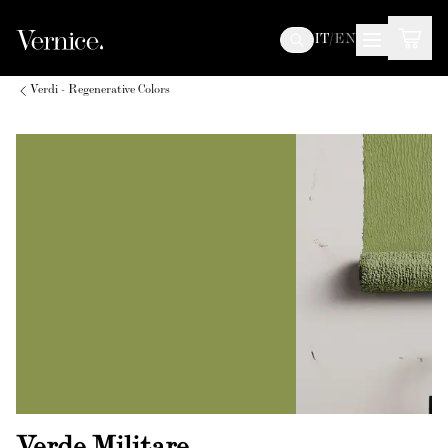
IT
/
EN
Verdi - Regenerative Colors