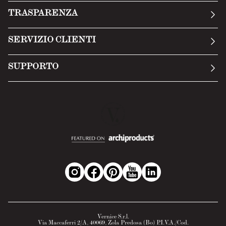
La nostra storia
TRASPARENZA
Manifesto
Condizioni generali
SERVIZIO CLIENTI
Termini di servizio
Invia una richiesta
Privacy Policy
SUPPORTO
Politica di reso
Cookie Policy
Tecnologia
Recesso online
Scheda tecnica
Domande frequenti
Scheda di sicurezza
Area B2B
Vernice S.r.l.
Via Maccaferri 2/A, 40069, Zola Predosa (Bo) P.I.V.A./Cod.