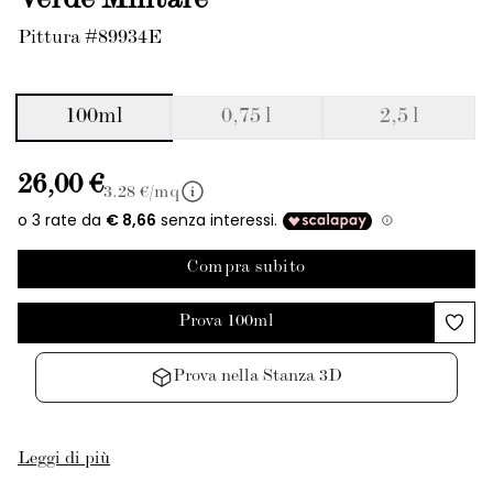
Verde Militare
Pittura #89934E
100ml
0,75 l
2,5 l
26,00 €
3.28
€/mq
Compra subito
Prova 100ml
Prova nella Stanza 3D
Leggi di più