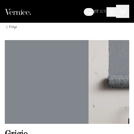
IT
/
EN
Grigi