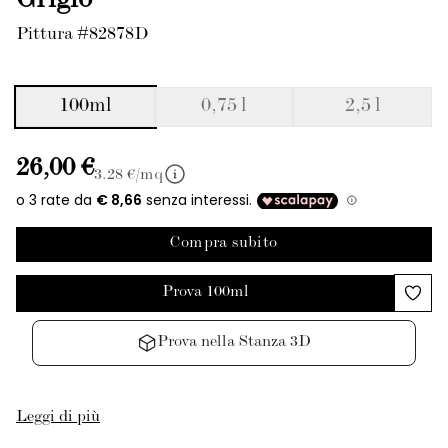
Grigio
Pittura #82878D
100ml
0,75 l
2,5 l
26,00 €
3.28
€/mq
Compra subito
Prova 100ml
Prova nella Stanza 3D
Leggi di più