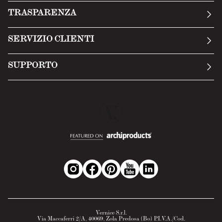
La nostra storia
TRASPARENZA
Manifesto
Condizioni generali
SERVIZIO CLIENTI
Termini di servizio
Invia una richiesta
Privacy Policy
SUPPORTO
Politica di reso
Cookie Policy
Tecnologia
Recesso online
Scheda tecnica
Domande frequenti
Scheda di sicurezza
Area B2B
Vernice S.r.l.
Via Maccaferri 2/A, 40069, Zola Predosa (Bo) P.I.V.A./Cod.