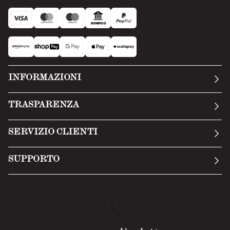
INFORMAZIONI
La nostra storia
TRASPARENZA
Manifesto
Condizioni generali
SERVIZIO CLIENTI
Termini di servizio
Invia una richiesta
Privacy Policy
SUPPORTO
Politica di reso
Cookie Policy
Tecnologia
Recesso online
Scheda tecnica
Domande frequenti
Scheda di sicurezza
Area B2B