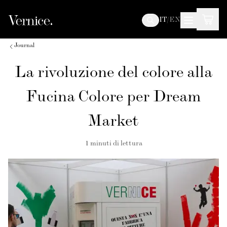
IT
/
EN
Journal
La rivoluzione del colore alla
Fucina Colore per Dream
Market
1
minuti di lettura