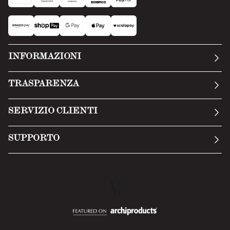
INFORMAZIONI
La nostra storia
TRASPARENZA
Manifesto
Condizioni generali
SERVIZIO CLIENTI
Termini di servizio
Invia una richiesta
Privacy Policy
SUPPORTO
Politica di reso
Cookie Policy
Tecnologia
Recesso online
Scheda tecnica
Domande frequenti
Scheda di sicurezza
Area B2B