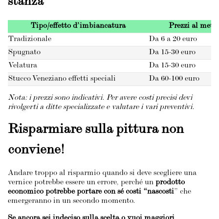
stanza
Tipo/effetto d’imbiancatura
Prezzi al metr
Tradizionale
Da 6 a 20 euro
Spugnato
Da 15-30 euro
Velatura
Da 15-30 euro
Stucco Veneziano effetti speciali
Da 60-100 euro
Nota: i prezzi sono indicativi. Per avere costi precisi devi
rivolgerti a ditte specializzate e valutare i vari preventivi.
Risparmiare sulla pittura non
conviene!
Andare troppo al risparmio quando si deve scegliere una
vernice potrebbe essere un errore, perché un
prodotto
economico potrebbe portare con sé costi “nascosti
” che
emergeranno in un secondo momento.
Se ancora sei indeciso sulla scelta o vuoi maggiori