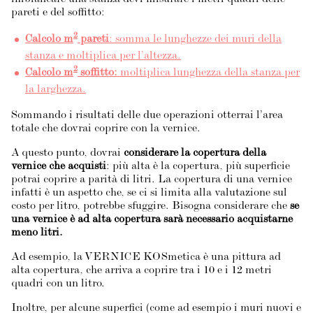
imbiancare una stanza devi misurare i metri quadri delle
pareti e del soffitto:
2
Calcolo m
pareti
: somma le lunghezze dei muri della
stanza e moltiplica per l’altezza.
2
Calcolo m
soffitto:
moltiplica lunghezza della stanza per
la larghezza.
Sommando i risultati delle due operazioni otterrai l’area
totale che dovrai coprire con la vernice.
A questo punto, dovrai
considerare la copertura della
vernice che acquisti
: più alta è la copertura, più superficie
potrai coprire a parità di litri. La copertura di una vernice
infatti è un aspetto che, se ci si limita alla valutazione sul
costo per litro, potrebbe sfuggire. Bisogna considerare che
se
una vernice è ad alta copertura sarà necessario acquistarne
meno litri.
Ad esempio, la
VERNICE KOSmetica
è una pittura ad
alta copertura, che arriva a coprire tra i 10 e i 12 metri
quadri con un litro.
Inoltre, per alcune superfici (come ad esempio i muri nuovi e