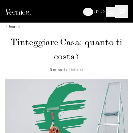
IT
/
EN
Journal
Tinteggiare Casa: quanto ti
costa?
5
minuti di lettura