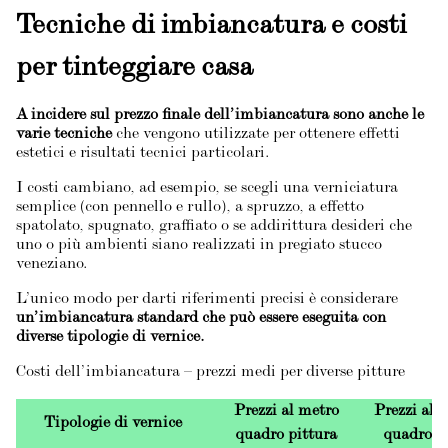
Tecniche di imbiancatura e costi
per tinteggiare casa
A incidere sul prezzo finale dell’imbiancatura sono anche le
varie tecniche
che vengono utilizzate per ottenere effetti
estetici e risultati tecnici particolari.
I costi cambiano, ad esempio, se scegli una verniciatura
semplice (con pennello e rullo), a spruzzo, a effetto
spatolato, spugnato, graffiato o se addirittura desideri che
uno o più ambienti siano realizzati in pregiato stucco
veneziano.
L’unico modo per darti riferimenti precisi è considerare
un’imbiancatura standard che può essere eseguita con
diverse tipologie di vernice.
Costi dell’imbiancatura – prezzi medi per diverse pitture
Prezzi al metro
Prezzi al 
Tipologie di vernice
quadro pittura
quadro p