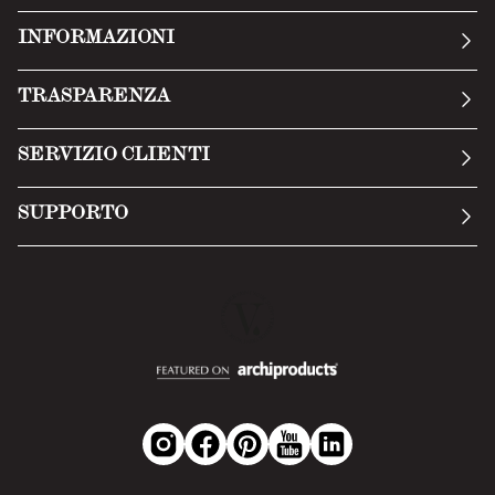
INFORMAZIONI
La nostra storia
TRASPARENZA
Manifesto
Condizioni generali
SERVIZIO CLIENTI
Termini di servizio
Invia una richiesta
Privacy Policy
SUPPORTO
Politica di reso
Cookie Policy
Tecnologia
Recesso online
Scheda tecnica
Domande frequenti
Scheda di sicurezza
Area B2B