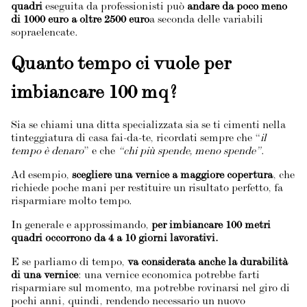
quadri
eseguita da professionisti può
andare da poco meno
di 1000 euro a oltre 2500 euro
a seconda delle variabili
sopraelencate.
Quanto tempo ci vuole per
imbiancare 100 mq?
Sia se chiami una ditta specializzata sia se ti cimenti nella
tinteggiatura di casa fai-da-te, ricordati sempre che “
il
tempo è denaro
” e che
“chi più spende, meno spende”
.
Ad esempio,
scegliere una vernice a maggiore copertura
, che
richiede poche mani per restituire un risultato perfetto, fa
risparmiare molto tempo.
In generale e approssimando,
per imbiancare 100 metri
quadri occorrono da 4 a 10 giorni lavorativi.
E se parliamo di tempo,
va
considerata anche la durabilità
di una vernice
: una vernice economica potrebbe farti
risparmiare sul momento, ma potrebbe rovinarsi nel giro di
pochi anni, quindi, rendendo necessario un nuovo