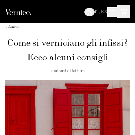
IT
/
EN
Journal
Come si verniciano gli infissi?
Ecco alcuni consigli
4
minuti di lettura