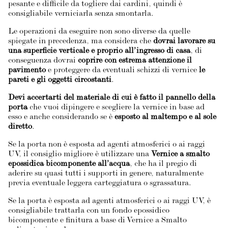
pesante e difficile da togliere dai cardini, quindi è
consigliabile verniciarla senza smontarla.
Le operazioni da eseguire non sono diverse da quelle
spiegate in precedenza, ma considera che
dovrai lavorare su
una superficie verticale e proprio all’ingresso di casa
, di
conseguenza dovrai
coprire con estrema attenzione il
pavimento
e proteggere da eventuali schizzi di vernice
le
pareti e gli oggetti circostanti
.
Devi accertarti del materiale di cui è fatto il pannello della
porta
che vuoi dipingere e scegliere la vernice in base ad
esso e anche considerando se è
esposto al maltempo e al sole
diretto
.
Se la porta non è esposta ad agenti atmosferici o ai raggi
UV, il consiglio migliore è utilizzare una
Vernice a smalto
epossidica bicomponente all’acqua
, che ha il pregio di
aderire su quasi tutti i supporti in genere, naturalmente
previa eventuale leggera carteggiatura o sgrassatura.
Se la porta è esposta ad agenti atmosferici o ai raggi UV, è
consigliabile trattarla con un fondo epossidico
bicomponente e finitura a base di Vernice a Smalto