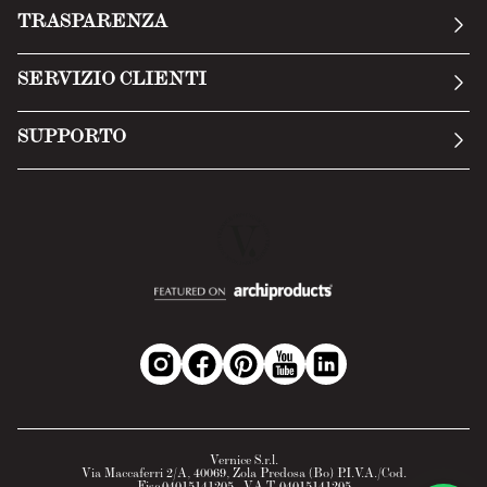
La nostra storia
TRASPARENZA
Manifesto
Condizioni generali
SERVIZIO CLIENTI
Termini di servizio
Invia una richiesta
Privacy Policy
SUPPORTO
Politica di reso
Cookie Policy
Tecnologia
Recesso online
Scheda tecnica
Domande frequenti
Scheda di sicurezza
Area B2B
Vernice S.r.l.
Via Maccaferri 2/A, 40069, Zola Predosa (Bo) P.I.V.A./Cod.