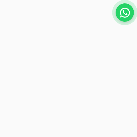
NEWSLETTER
Iscriviti per ricevere offerte esclusive
Iscriviti
Metodi di pagamento