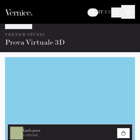
IT
/
EN
Torna indietro
VERNICE STUDIO
Prova Virtuale 3D
Linfa pura
#AEBA8B