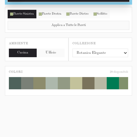
Parete Sinistra
Parete Destra
Parete Dietro
Soffitto
Applica a Tutte le Pareti
AMBIENTE
COLLEZIONE
Cucina
Ufficio
COLORI
20
disponibili