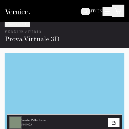
IT
/
EN
Torna indietro
VERNICE STUDIO
Prova Virtuale 3D
Verde Palladiano
#80907A