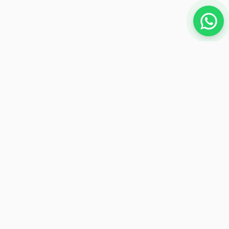
NEWSLETTER
Iscriviti per ricevere offerte esclusive
Iscriviti
Metodi di pagamento