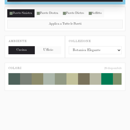
Parete Sinistra
Parete Destra
Parete Dietro
Soffitto
Applica a Tutte le Pareti
AMBIENTE
COLLEZIONE
Cucina
Ufficio
COLORI
20
disponibili