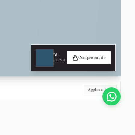
Blu
Compra subito
#2F566F
Applica a Tutte