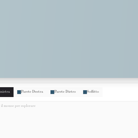
inistra
Parete Destra
Parete Dietro
Soffitto
il mouse per esplorare