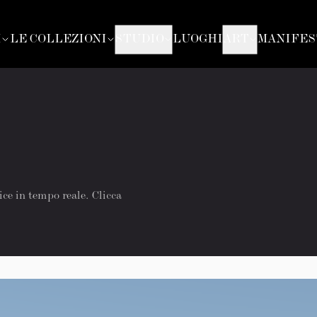
I
LE COLLEZIONI
STUDIO
LUOGHI
ART
MANIFES
ice in tempo reale. Clicca