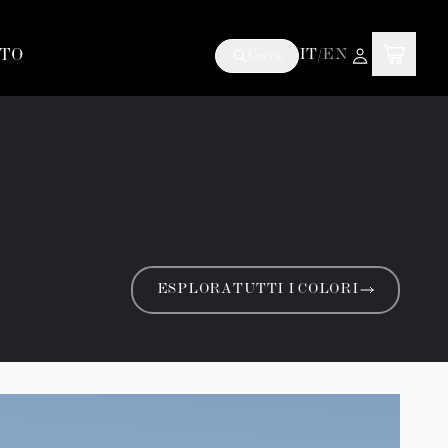
TO
IT
/
EN
Cerca
ESPLORA TUTTI I COLORI