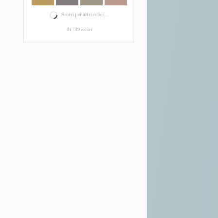
Scorri per altri colori...
24
/
29
colori