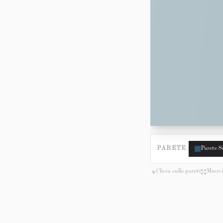
PARETE:
Parete S
Clicca sulle pareti
Muovi 